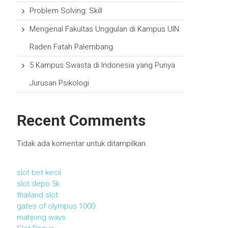
Problem Solving: Skill
Mengenal Fakultas Unggulan di Kampus UIN
Raden Fatah Palembang
5 Kampus Swasta di Indonesia yang Punya
Jurusan Psikologi
Recent Comments
Tidak ada komentar untuk ditampilkan.
slot bet kecil
slot depo 5k
thailand slot
gates of olympus 1000
mahjong ways