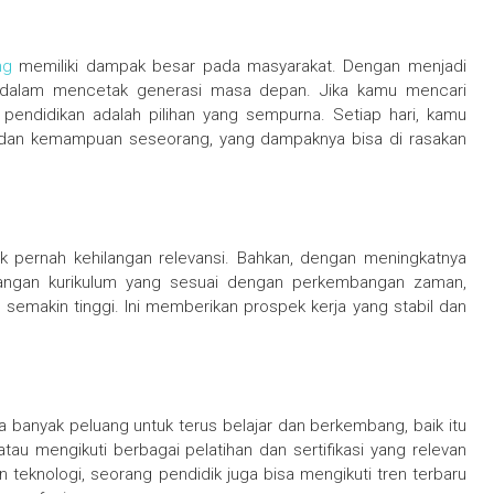
ng
memiliki dampak besar pada masyarakat. Dengan menjadi
g dalam mencetak generasi masa depan. Jika kamu mencari
pendidikan adalah pilihan yang sempurna. Setiap hari, kamu
 dan kemampuan seseorang, yang dampaknya bisa di rasakan
ak pernah kehilangan relevansi. Bahkan, dengan meningkatnya
angan kurikulum yang sesuai dengan perkembangan zaman,
u semakin tinggi. Ini memberikan prospek kerja yang stabil dan
da banyak peluang untuk terus belajar dan berkembang, baik itu
atau mengikuti berbagai pelatihan dan sertifikasi yang relevan
eknologi, seorang pendidik juga bisa mengikuti tren terbaru