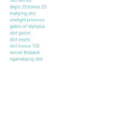
Slot Bonus
depo 25 bonus 25
mahjong slot
starlight princess
gates of olympus
slot gacor
slot resmi
slot bonus 100
server thailand
rajamahjong slot