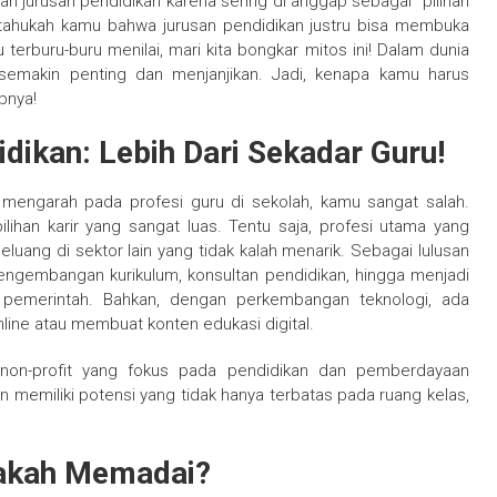
an jurusan pendidikan karena sering di anggap sebagai “pilihan
 tahukah kamu bahwa jurusan pendidikan justru bisa membuka
erburu-buru menilai, mari kita bongkar mitos ini! Dalam dunia
semakin penting dan menjanjikan. Jadi, kenapa kamu harus
pnya!
dikan: Lebih Dari Sekadar Guru!
 mengarah pada profesi guru di sekolah, kamu sangat salah.
lihan karir yang sangat luas. Tentu saja, profesi utama yang
eluang di sektor lain yang tidak kalah menarik. Sebagai lulusan
pengembangan kurikulum, konsultan pendidikan, hingga menjadi
si pemerintah. Bahkan, dengan perkembangan teknologi, ada
line atau membuat konten edukasi digital.
a non-profit yang fokus pada pendidikan dan pemberdayaan
 memiliki potensi yang tidak hanya terbatas pada ruang kelas,
pakah Memadai?