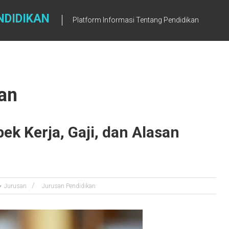
NDIDIKAN
Platform Informasi Tentang Pendidikan
an
ek Kerja, Gaji, dan Alasan
Jurusan
Jurusan Pendidikan