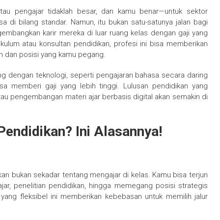
tau pengajar tidaklah besar, dan kamu benar—untuk sektor
a di bilang standar. Namun, itu bukan satu-satunya jalan bagi
gembangkan karir mereka di luar ruang kelas dengan gaji yang
ikulum atau konsultan pendidikan, profesi ini bisa memberikan
n dan posisi yang kamu pegang.
ung dengan teknologi, seperti pengajaran bahasa secara daring
sa memberi gaji yang lebih tinggi. Lulusan pendidikan yang
au pengembangan materi ajar berbasis digital akan semakin di
Pendidikan? Ini Alasannya!
an bukan sekadar tentang mengajar di kelas. Kamu bisa terjun
ar, penelitian pendidikan, hingga memegang posisi strategis
r yang fleksibel ini memberikan kebebasan untuk memilih jalur