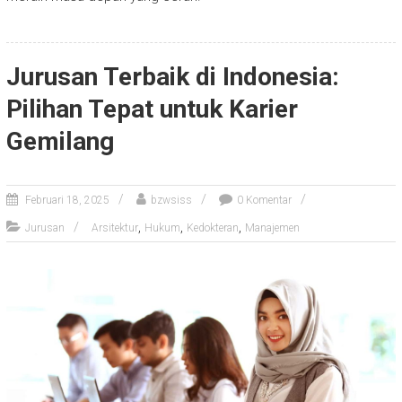
Jurusan Terbaik di Indonesia:
Pilihan Tepat untuk Karier
Gemilang
Februari 18, 2025
bzwsiss
0 Komentar
,
,
,
Jurusan
Arsitektur
Hukum
Kedokteran
Manajemen