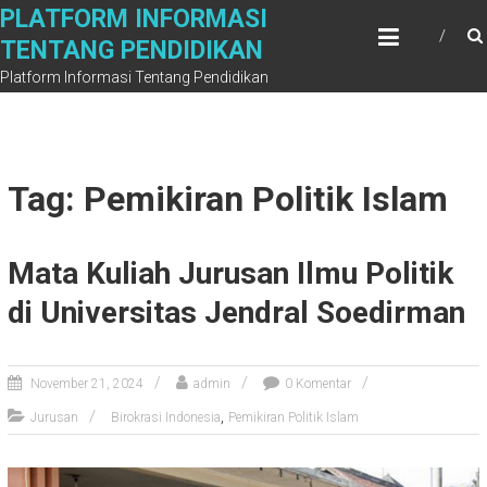
Skip
PLATFORM INFORMASI
to
TENTANG PENDIDIKAN
content
Platform Informasi Tentang Pendidikan
Tag: Pemikiran Politik Islam
Mata Kuliah Jurusan Ilmu Politik
di Universitas Jendral Soedirman
November 21, 2024
admin
0 Komentar
,
Jurusan
Birokrasi Indonesia
Pemikiran Politik Islam