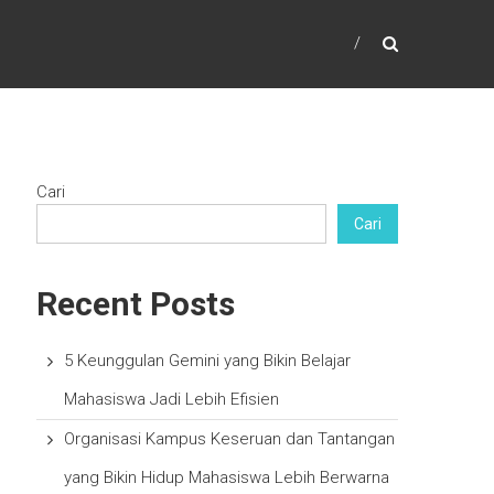
Cari
Cari
Recent Posts
5 Keunggulan Gemini yang Bikin Belajar
Mahasiswa Jadi Lebih Efisien
Organisasi Kampus Keseruan dan Tantangan
yang Bikin Hidup Mahasiswa Lebih Berwarna