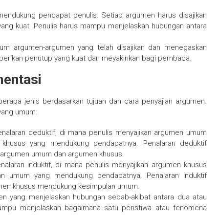
 mendukung pendapat penulis. Setiap argumen harus disajikan
 yang kuat. Penulis harus mampu menjelaskan hubungan antara
gkum argumen-argumen yang telah disajikan dan menegaskan
berikan penutup yang kuat dan meyakinkan bagi pembaca.
mentasi
erapa jenis berdasarkan tujuan dan cara penyajian argumen.
 yang umum:
enalaran deduktif, di mana penulis menyajikan argumen umum
en khusus yang mendukung pendapatnya. Penalaran deduktif
argumen umum dan argumen khusus.
nalaran induktif, di mana penulis menyajikan argumen khusus
ulan umum yang mendukung pendapatnya. Penalaran induktif
en khusus mendukung kesimpulan umum.
men yang menjelaskan hubungan sebab-akibat antara dua atau
mampu menjelaskan bagaimana satu peristiwa atau fenomena