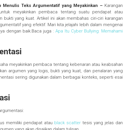
ap Menulis Teks Argumentatif yang Meyakinkan –
Karangan
n untuk meyakinkan pembaca tentang suatu pendapat atau
bukti yang kuat. Artikel ini akan membahas ciri-ciri karangan
rgumentatif yang efektif. Mari kita jelajahi lebih dalam mengenai
ya dengan baik.Baca juga :
Apa Itu Cyber Bullying: Memahami
entasi
rusaha meyakinkan pembaca tentang kebenaran atau keabsahan
an argumen yang logis, bukti yang kuat, dan penalaran yang
ntasi sering digunakan dalam berbagai konteks, seperti esai
asi
 argumentasi:
rus memiliki pendapat atau
black scatter
tesis yang jelas dan
argumen yang akan disajikan dalam tulisan.