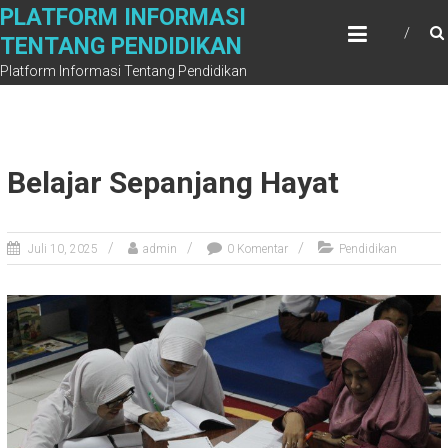
Skip
PLATFORM INFORMASI
to
TENTANG PENDIDIKAN
content
Platform Informasi Tentang Pendidikan
Belajar Sepanjang Hayat
Juli 10, 2025
admin
0 Komentar
Pendidikan