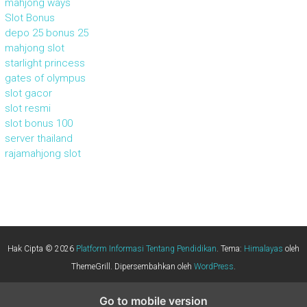
mahjong ways
Slot Bonus
depo 25 bonus 25
mahjong slot
starlight princess
gates of olympus
slot gacor
slot resmi
slot bonus 100
server thailand
rajamahjong slot
Hak Cipta © 2026
Platform Informasi Tentang Pendidikan
. Tema:
Himalayas
oleh
ThemeGrill. Dipersembahkan oleh
WordPress
.
Go to mobile version