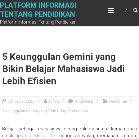
Skip
PLATFORM INFORMASI
to
TENTANG PENDIDIKAN
content
Platform Informasi Tentang Pendidikan
5 Keunggulan Gemini yang
Bikin Belajar Mahasiswa Jadi
Lebih Efisien
Januari 2, 2026
admin
0 Komentar
Pendidikan
5 Keunggulan Gemini yang Bikin Belajar Mahasiswa
Belajar sebagai mahasiswa sering kali menuntut kemampuan
untuk
apk slot depo 10k
mengelola waktu, memahami materi,