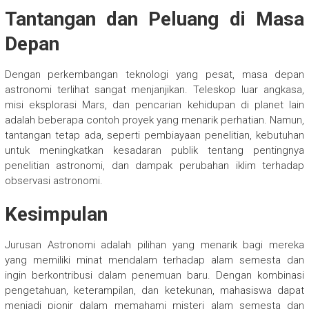
Tantangan dan Peluang di Masa
Depan
Dengan perkembangan teknologi yang pesat, masa depan
astronomi terlihat sangat menjanjikan. Teleskop luar angkasa,
misi eksplorasi Mars, dan pencarian kehidupan di planet lain
adalah beberapa contoh proyek yang menarik perhatian. Namun,
tantangan tetap ada, seperti pembiayaan penelitian, kebutuhan
untuk meningkatkan kesadaran publik tentang pentingnya
penelitian astronomi, dan dampak perubahan iklim terhadap
observasi astronomi.
Kesimpulan
Jurusan Astronomi adalah pilihan yang menarik bagi mereka
yang memiliki minat mendalam terhadap alam semesta dan
ingin berkontribusi dalam penemuan baru. Dengan kombinasi
pengetahuan, keterampilan, dan ketekunan, mahasiswa dapat
menjadi pionir dalam memahami misteri alam semesta dan