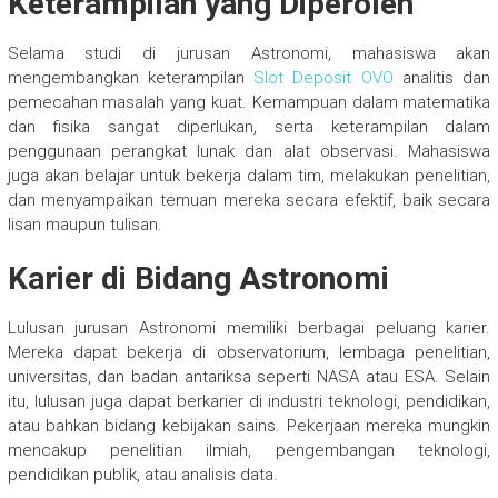
Keterampilan yang Diperoleh
Selama studi di jurusan Astronomi, mahasiswa akan
mengembangkan keterampilan
Slot Deposit OVO
analitis dan
pemecahan masalah yang kuat. Kemampuan dalam matematika
dan fisika sangat diperlukan, serta keterampilan dalam
penggunaan perangkat lunak dan alat observasi. Mahasiswa
juga akan belajar untuk bekerja dalam tim, melakukan penelitian,
dan menyampaikan temuan mereka secara efektif, baik secara
lisan maupun tulisan.
Karier di Bidang Astronomi
Lulusan jurusan Astronomi memiliki berbagai peluang karier.
Mereka dapat bekerja di observatorium, lembaga penelitian,
universitas, dan badan antariksa seperti NASA atau ESA. Selain
itu, lulusan juga dapat berkarier di industri teknologi, pendidikan,
atau bahkan bidang kebijakan sains. Pekerjaan mereka mungkin
mencakup penelitian ilmiah, pengembangan teknologi,
pendidikan publik, atau analisis data.