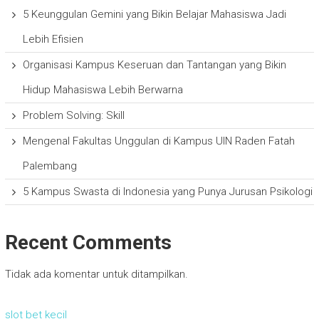
5 Keunggulan Gemini yang Bikin Belajar Mahasiswa Jadi
Lebih Efisien
Organisasi Kampus Keseruan dan Tantangan yang Bikin
Hidup Mahasiswa Lebih Berwarna
Problem Solving: Skill
Mengenal Fakultas Unggulan di Kampus UIN Raden Fatah
Palembang
5 Kampus Swasta di Indonesia yang Punya Jurusan Psikologi
Recent Comments
Tidak ada komentar untuk ditampilkan.
slot bet kecil